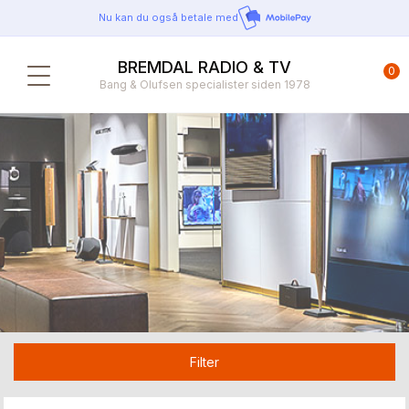
Nu kan du også betale med
BREMDAL RADIO & TV
0
Bang & Olufsen specialister siden 1978
Filter