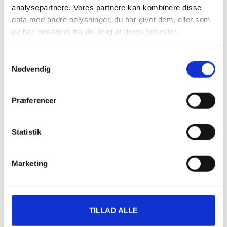
holdbarhed og stil.
analysepartnere. Vores partnere kan kombinere disse
data med andre oplysninger, du har givet dem, eller som
Lydkvalitet af B&O-hovedtelefoner
de har indsamlet fra din brug af deres tjenester.
Selvfølgelig betyder alt dette intet, hvis
lydkvaliteten ikke er i top. Heldigvis leverer B&O
Samtykkevalg
også varen, når det kommer til lydkvalitet. Deres
Nødvendig
proprietære Active Noise Cancellation-teknologi
bruger mikrofoner både indeni og udenpå
Præferencer
ørelapperne til at annullere baggrundsstøj for at
give en medrivende lytteoplevelse. Og takket
være deres specialdesignede drivere giver B&O-
Statistik
hovedtelefonerne en fyldig, detaljeret lyd, der
vækker din musik til live som aldrig før.
Marketing
Derfor kan det betale sig at købe
sine B&O høretelefoner brugt i
stedet for nye
TILLAD ALLE
Markedet for high-end audio blomstrer, og flere
mennesker end nogensinde før søger efter