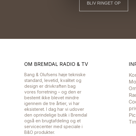
BLIV RINGET OP
OM BREMDAL RADIO & TV
IN
Bang & Olufsens høje tekniske
Ko
standard, levetid, kvalitet og
Mo
design er drivkraften bag
Om
vores forretning – og den er
Ra
bestemt ikke blevet mindre
Co
igennem de tre årtier, vi har
pri
eksisteret. I dag har vi udover
Pi
den oprindelige butik i Bremdal
også en brugtafdeling og et
Ti
servicecenter med speciale i
B&O produkter.