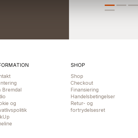
FORMATION
SHOP
ntakt
Shop
ntering
Checkout
 Bremdal
Finansiering
dio
Handelsbetingelser
okie og
Retur- og
vatlivspolitik
fortrydelsesret
ckUp
meline