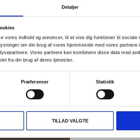
Detaljer
ookies
se vores indhold og annoncer, til at vise dig funktioner til sociale
oplysninger om din brug af vores hjemmeside med vores partnere i
ysepartnere. Vores partnere kan kombinere disse data med andr
et fra din brug af deres tjenester.
Præferencer
Statistik
res vejledning?
Altid en sup
oplevel
ærlige B&O-
 dig godt videre,
l B&O produkter.
TILLAD VALGTE