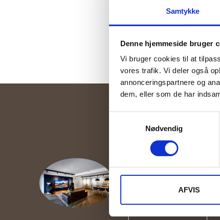
Samtykke
Denne hjemmeside bruger c
Vi bruger cookies til at tilpas
vores trafik. Vi deler også 
annonceringspartnere og anal
dem, eller som de har indsaml
Samtykkevalg
Nødvendig
Har du brug for vo
Henrik er en af vores s
rådgiver, som kan hjælpe
hvis du har spørgsmål ti
AFVIS