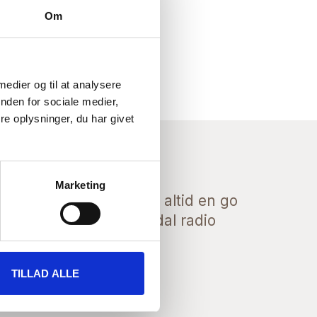
Om
 medier og til at analysere
nden for sociale medier,
e oplysninger, du har givet
Marketing
er god service. Alt i alt altid en go
se af handle med Bremdal radio
TILLAD ALLE
KARSTEN GRÅBÆK