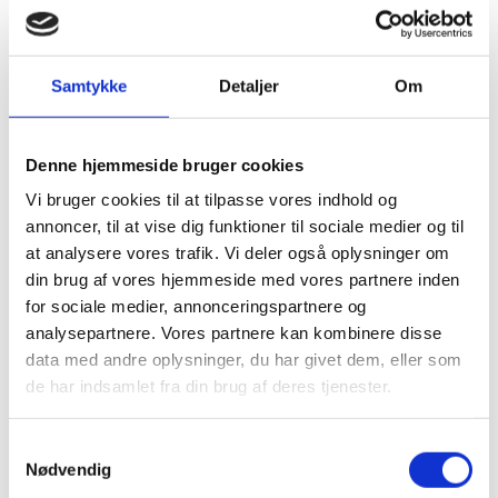
Effekt
2x60 Watt
Samtykke
Detaljer
Om
S/N
12521518 - Dato:040497
Denne hjemmeside bruger cookies
Vi bruger cookies til at tilpasse vores indhold og
annoncer, til at vise dig funktioner til sociale medier og til
at analysere vores trafik. Vi deler også oplysninger om
din brug af vores hjemmeside med vores partnere inden
for sociale medier, annonceringspartnere og
RELATEREDE PRODUKTER
analysepartnere. Vores partnere kan kombinere disse
data med andre oplysninger, du har givet dem, eller som
de har indsamlet fra din brug af deres tjenester.
Samtykkevalg
Nødvendig