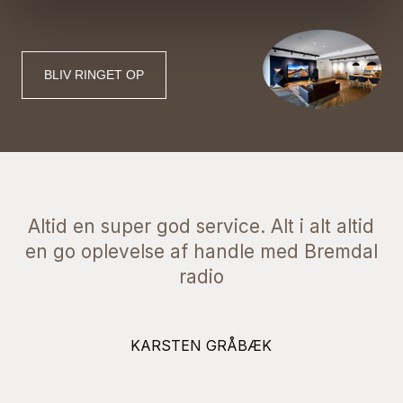
DATALINK KABEL 5M
Kategori: Lyd
BLIV RINGET OP
Kr. 499,-
DATALINK KABEL 20M
Kategori: Lyd
Kr. 1.499,-
Altid en super god service. Alt i alt altid
en go oplevelse af handle med Bremdal
DATALINK KABEL 10M
radio
Kategori: Lyd
Kr. 799,-
KARSTEN GRÅBÆK